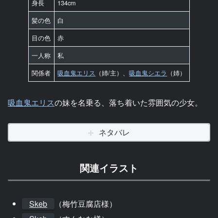
身長
134cm
髪の色
白
目の色
赤
一人称
私
関係者
吸血鬼エリス
（姉/主）、
吸血鬼シエラ
（姉）
吸血鬼エリス
の妹を名乗る、落ち着いた雰囲気の少女。
ネタバレ
関連イラスト
Skeb
（梅竹豆腐店様）