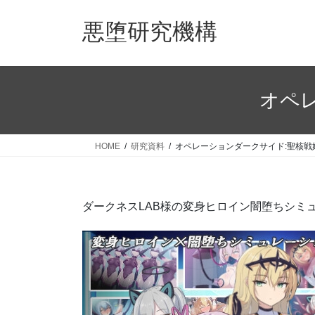
コ
ナ
ン
ビ
悪堕研究機構
テ
ゲ
ン
ー
ツ
シ
へ
ョ
オペ
ス
ン
キ
に
ッ
移
HOME
研究資料
オペレーションダークサイド:聖核戦
プ
動
ダークネスLAB様の変身ヒロイン闇堕ちシミ