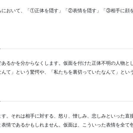
ちにおいて、「①正体を隠す」「②表情を隠す」「③相手に顔
であるかを分からなくします。仮面を付けた正体不明の人物と
なんて」という驚愕や、「私たちを裏切っていたなんて」とい
ます。それは相手に対する、怒り、憎しみ、悲しみといった直
と表情であるかもしれません。仮面は、こういった表情を全て