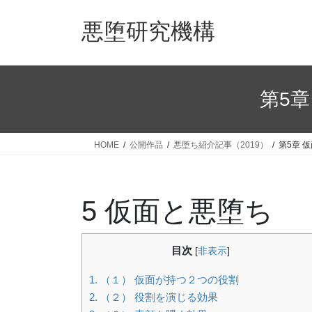
コ
ナ
ン
ビ
悪堕研究機構
テ
ゲ
ン
ー
ツ
シ
へ
ョ
第5章
ス
ン
キ
に
ッ
移
HOME
公開作品
悪堕ち紹介記事（2019）
第5章 
プ
動
5 仮面
と悪堕ち
目次
[
非表示
]
1.
（１） 仮面が持つ２つの役割
2.
（２） 役割を演じる効果