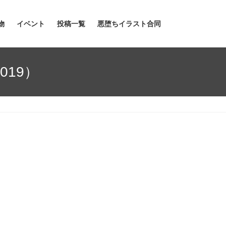
物
イベント
投稿一覧
悪堕ちイラスト合同
019）