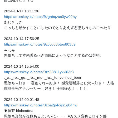
2024-10-17 18:11:36
https://misskey.io/notes/9zgnbqzus0yw02hy
あじきしき
こっちも動かすことにしたのでとりあえず悪堕ちうちのこぺたり
2024-10-14 17:56:25
https://misskey.io/notes/9zccgo3pteo803u9
🐁九🐀
悪堕ちして本来護るべき市民にえっちなことするのは芸術。
2024-10-14 15:54:00
https://misskey.io/notes/9zc83811yxki03r3
:_a::_re::_gu::_ro::_mo::_ru::_to::verified_beer:
悪堕ち←好き！ 寝盗られ←好き！ 感覚遮断落とし穴←好き！ 人格
排泄蛍光アナルゼリー←好き！ 全部好き！！！！！
2024-10-14 00:01:48
https://misskey.io/notes/9zba2p4cqs1g04hw
🍵抹茶:blobcattea:
悪堕ち形態が複数あるといいね・・・ #カスメ変身ヒロイン部