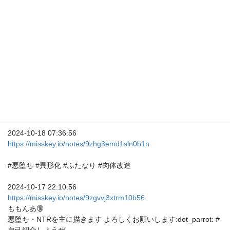
13話23話32〜33話40話51話がカオルナ回ということくらい
2024-10-21 20:09:48
https://misskey.io/notes/9zmhb5ocnsyk0hxk
真ミ島あしゆ
悪堕ちキャラデザ
2024-10-19 20:03:17
https://misskey.io/notes/9zjm72f22ly10839
けーすぅ
悪堕ちケモよしお！？
2024-10-18 07:36:56
https://misskey.io/notes/9zhg3emd1sln0b1n
#悪堕ち #異形化 #ふたなり #肉体改造
2024-10-17 22:10:56
https://misskey.io/notes/9zgvvj3xtrm10b56
ももんあ🔞
悪堕ち・NTRを主に描きます よろしくお願いします:dot_parrot: #
自己紹介しようぜ