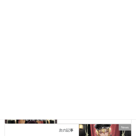
スペース
金曜日 東地区 “モ”ブロック－25a
詳しくは
こちら
の特設ページを御覧ください。
Facebook
X
Bluesky
Threads
Hatena
Copy
News
カテゴリー
Topics
前の記事
【企画】艦これ深海棲艦化合同2
2017/08/15
News
次の記事